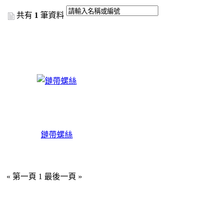
共有
1
筆資料
鏈帶螺絲
« 第一頁
1
最後一頁 »