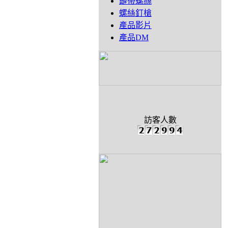
鏈帶螺絲
螺絲釘槍
產品影片
產品DM
訪客人數