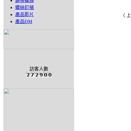
鏈帶螺絲
螺絲釘槍
產品影片
〈 
產品DM
訪客人數