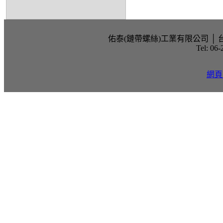
佑泰(鏈帶螺絲)工業有限公司 │ 台南市仁
Tel: 06
網頁