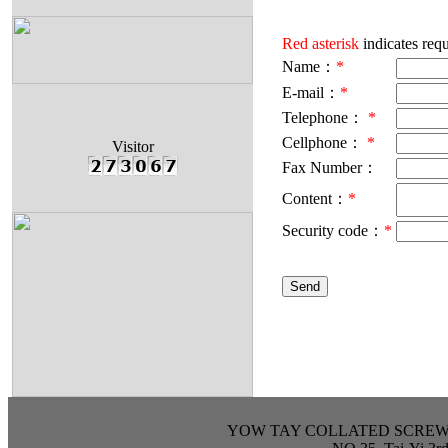
Red asterisk
indicates requ
Name：
*
E-mail：
*
Telephone：
*
Cellphone：
*
Visitor
Fax Number：
Content：
*
Security code：
*
YOW TAY COLLATED SCREW IND